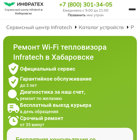
+7 (800) 301-34-05
Сервисный центр Infratech
в
Ежедневно с 9:00 до 21:00
Хабаровске
Позвонить
мне утром
Сервисный центр Infratech
Каталог устройств
Рем
Ремонт Wi-Fi тепловизора
Infratech в Хабаровске
Официальный сервис
Гарантийное обслуживание
до 3 лет
Диагностика за наш счет,
ремонт по желанию
Бесплатный выезд курьера
в день обращения
Срочный ремонт
от 35 минут
Бесплатная консультация со