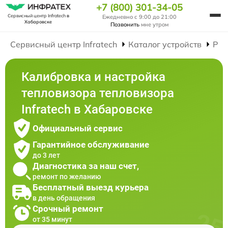
+7 (800) 301-34-05
Сервисный центр Infratech
в
Ежедневно с 9:00 до 21:00
Хабаровске
Позвонить
мне утром
Сервисный центр Infratech
Каталог устройств
Рем
Калибровка и настройка
тепловизора тепловизора
Infratech в Хабаровске
Официальный сервис
Гарантийное обслуживание
до 3 лет
Диагностика за наш счет,
ремонт по желанию
Бесплатный выезд курьера
в день обращения
Срочный ремонт
от 35 минут