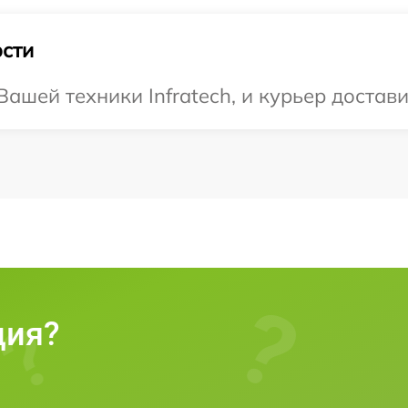
сти
шей техники Infratech, и курьер доставит
ция?