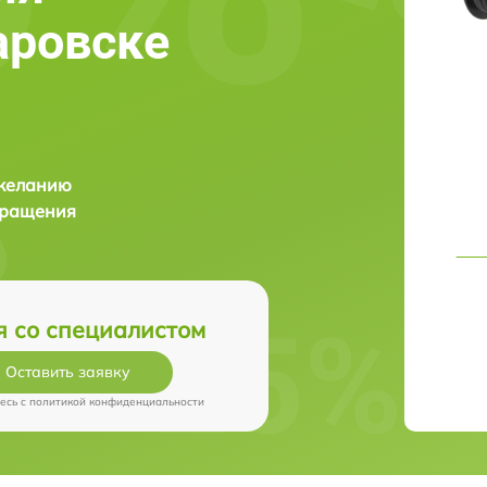
баровске
 желанию
бращения
я со специалистом
Оставить заявку
есь c
политикой конфиденциальности