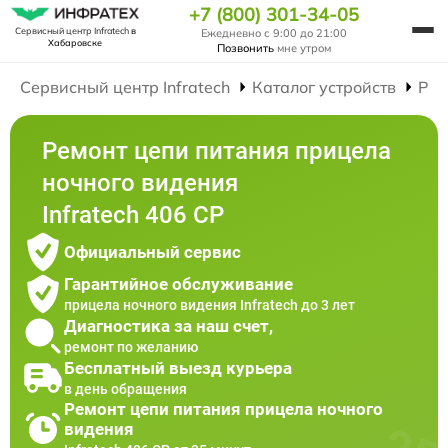
+7 (800) 301-34-05
Сервисный центр Infratech
в
Ежедневно с 9:00 до 21:00
Хабаровске
Позвонить
мне утром
Сервисный центр Infratech
Каталог устройств
Рем
Ремонт цепи питания прицела
ночного видения
Infratech 406 СР
Официальный сервис
Гарантийное обслуживание
прицела ночного видения Infratech до 3 лет
Диагностика за наш счет,
ремонт по желанию
Бесплатный выезд курьера
в день обращения
Ремонт цепи питания прицела ночного
видения