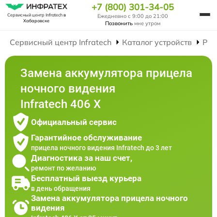
+7 (800) 301-34-05
Сервисный центр Infratech
в
Ежедневно с 9:00 до 21:00
Хабаровске
Позвонить
мне утром
Сервисный центр Infratech
Каталог устройств
Рем
Замена аккумулятора прицела
ночного видения
Infratech 406 Х
Официальный сервис
Гарантийное обслуживание
прицела ночного видения Infratech до 3 лет
Диагностика за наш счет,
ремонт по желанию
Бесплатный выезд курьера
в день обращения
Замена аккумулятора прицела ночного
видения