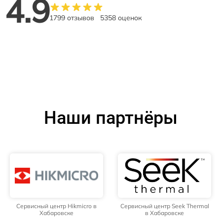
4.9
1799 отзывов
5358 оценок
Наши партнёры
Сервисный центр Hikmicro в
Сервисный центр Seek Thermal
Хабаровске
в Хабаровске