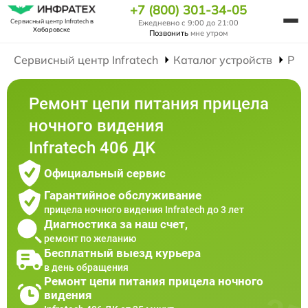
+7 (800) 301-34-05
Сервисный центр Infratech
в
Ежедневно с 9:00 до 21:00
Хабаровске
Позвонить
мне утром
Сервисный центр Infratech
Каталог устройств
Рем
Ремонт цепи питания прицела
ночного видения
Infratech 406 ДK
Официальный сервис
Гарантийное обслуживание
прицела ночного видения Infratech до 3 лет
Диагностика за наш счет,
ремонт по желанию
Бесплатный выезд курьера
в день обращения
Ремонт цепи питания прицела ночного
видения