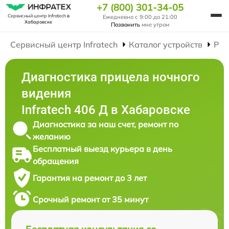
+7 (800) 301-34-05
Сервисный центр Infratech
в
Ежедневно с 9:00 до 21:00
Хабаровске
Позвонить
мне утром
Сервисный центр Infratech
Каталог устройств
Рем
Диагностика прицела ночного
видения
Infratech 406 Д в Хабаровске
Диагностика за наш счет, ремонт по
желанию
Бесплатный выезд курьера в день
обращения
Гарантия на ремонт до 3 лет
Срочный ремонт от 35 минут