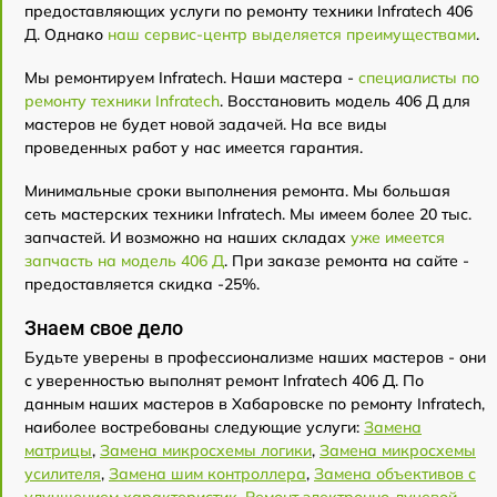
предоставляющих услуги по ремонту техники Infratech 406
Д. Однако
наш сервис-центр выделяется преимуществами
.
Мы ремонтируем Infratech. Наши мастера -
специалисты по
ремонту техники Infratech
. Восстановить модель 406 Д для
мастеров не будет новой задачей. На все виды
проведенных работ у нас имеется гарантия.
Минимальные сроки выполнения ремонта. Мы большая
сеть мастерских техники Infratech. Мы имеем более 20 тыс.
запчастей. И возможно на наших складах
уже имеется
запчасть на модель 406 Д
. При заказе ремонта на сайте -
предоставляется скидка -25%.
Знаем свое дело
Будьте уверены в профессионализме наших мастеров - они
с уверенностью выполнят ремонт Infratech 406 Д. По
данным наших мастеров в Хабаровске по ремонту Infratech,
наиболее востребованы следующие услуги:
Замена
матрицы
,
Замена микросхемы логики
,
Замена микросхемы
усилителя
,
Замена шим контроллера
,
Замена объективов с
улучшением характеристик
,
Ремонт электронно-лучевой