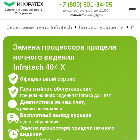
+7 (800) 301-34-05
Сервисный центр Infratech
в
Ежедневно с 9:00 до 21:00
Хабаровске
Позвонить
мне утром
Сервисный центр Infratech
Каталог устройств
Рем
Замена процессора прицела
ночного видения
Infratech 404 Х
Официальный сервис
Гарантийное обслуживание
прицела ночного видения Infratech до 3 лет
Диагностика за наш счет,
ремонт по желанию
Бесплатный выезд курьера
в день обращения
Замена процессора прицела ночного
видения