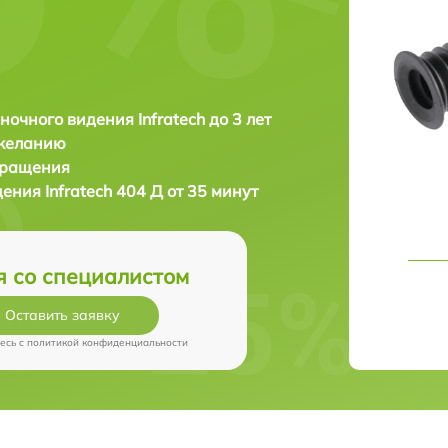
ночного видения Infratech до 3 лет
 желанию
бращения
дения
Infratech 404 Д от 35 минут
я со специалистом
Оставить заявку
есь c
политикой конфиденциальности