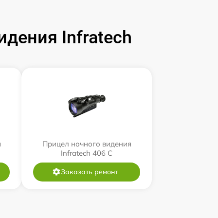
дения Infratech
я
Прицел ночного видения
Infratech 406 С
Заказать ремонт