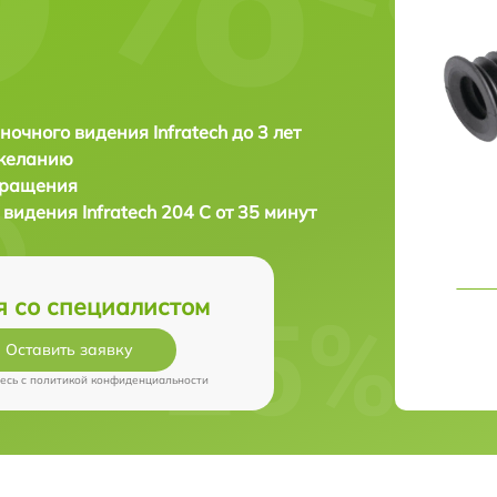
ночного видения Infratech до 3 лет
 желанию
бращения
о видения
Infratech 204 С от 35 минут
я со специалистом
Оставить заявку
есь c
политикой конфиденциальности