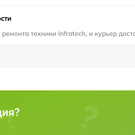
сти
емонта техники Infratech, и курьер доста
ция?