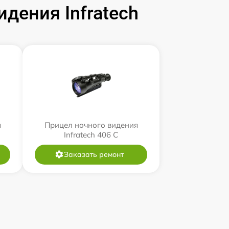
дения Infratech
я
Прицел ночного видения
Infratech 406 С
Заказать ремонт