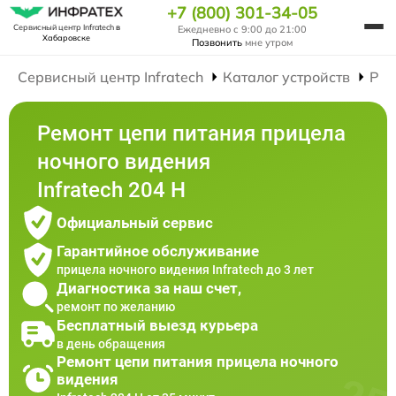
+7 (800) 301-34-05
Сервисный центр Infratech
в
Ежедневно с 9:00 до 21:00
Хабаровске
Позвонить
мне утром
Сервисный центр Infratech
Каталог устройств
Рем
Ремонт цепи питания прицела
ночного видения
Infratech 204 Н
Официальный сервис
Гарантийное обслуживание
прицела ночного видения Infratech до 3 лет
Диагностика за наш счет,
ремонт по желанию
Бесплатный выезд курьера
в день обращения
Ремонт цепи питания прицела ночного
видения