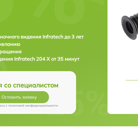
ночного видения Infratech до 3 лет
 желанию
бращения
идения
Infratech 204 Х от 35 минут
я со специалистом
Оставить заявку
есь c
политикой конфиденциальности