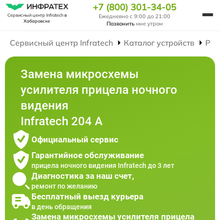
+7 (800) 301-34-05
Сервисный центр Infratech
в
Ежедневно с 9:00 до 21:00
Хабаровске
Позвонить
мне утром
Сервисный центр Infratech
Каталог устройств
Рем
Замена микросхемы
усилителя прицела ночного
видения
Infratech 204 А
Официальный сервис
Гарантийное обслуживание
прицела ночного видения Infratech до 3 лет
Диагностика за наш счет,
ремонт по желанию
Бесплатный выезд курьера
в день обращения
Замена микросхемы усилителя прицела