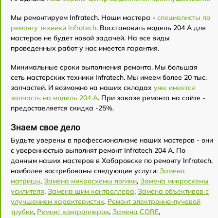
Мы ремонтируем Infratech. Наши мастера -
специалисты по
ремонту техники Infratech
. Восстановить модель 204 А для
мастеров не будет новой задачей. На все виды
проведенных работ у нас имеется гарантия.
Минимальные сроки выполнения ремонта. Мы большая
сеть мастерских техники Infratech. Мы имеем более 20 тыс.
запчастей. И возможно на наших складах
уже имеется
запчасть на модель 204 А
. При заказе ремонта на сайте -
предоставляется скидка -25%.
Знаем свое дело
Будьте уверены в профессионализме наших мастеров - они
с уверенностью выполнят ремонт Infratech 204 А. По
данным наших мастеров в Хабаровске по ремонту Infratech,
наиболее востребованы следующие услуги:
Замена
матрицы
,
Замена микросхемы логики
,
Замена микросхемы
усилителя
,
Замена шим контроллера
,
Замена объективов с
улучшением характеристик
,
Ремонт электронно-лучевой
трубки
,
Ремонт контроллеров
,
Замена CORE
,