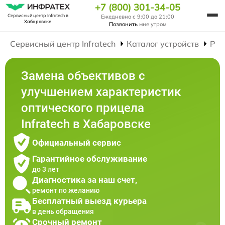
+7 (800) 301-34-05
Сервисный центр Infratech
в
Ежедневно с 9:00 до 21:00
Хабаровске
Позвонить
мне утром
Сервисный центр Infratech
Каталог устройств
Рем
Замена объективов с
улучшением характеристик
оптического прицела
Infratech в Хабаровске
Официальный сервис
Гарантийное обслуживание
до 3 лет
Диагностика за наш счет,
ремонт по желанию
Бесплатный выезд курьера
в день обращения
Срочный ремонт