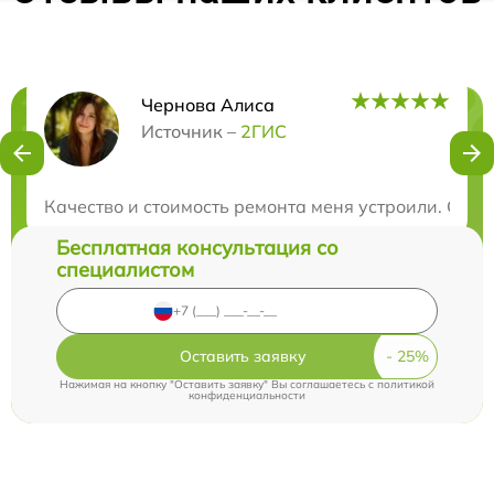
Чернова Алиса
Нужна консультация?
Источник –
2ГИС
Закажите бесплатную консультацию
Качество и стоимость ремонта меня устроили. Сер
Бесплатная консультация со
специалистом
Оставить заявку
Нажимая на кнопку "Оставить заявку" Вы соглашаетесь c
политикой
конфиденциальности