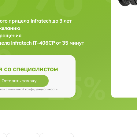
ого прицела Infratech до 3 лет
 желанию
бращения
цела
Infratech IT–406СP от 35 минут
я со специалистом
Оставить заявку
есь c
политикой конфиденциальности