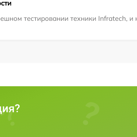
сти
шном тестировании техники Infratech, и 
ция?