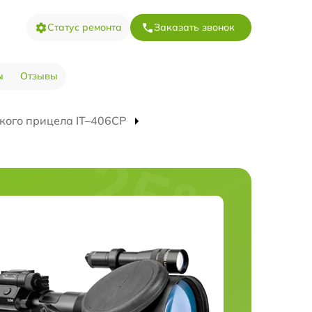
Статус ремонта
Заказать звонок
ы
Отзывы
кого прицела IT–406СP