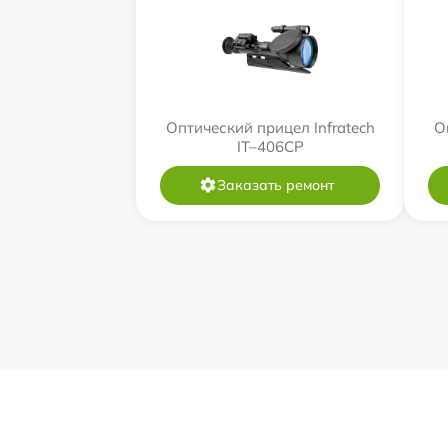
Оптический прицел Infratech
О
IT–406СP
Заказать ремонт