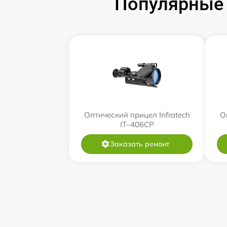
Популярные 
Оптический прицел Infratech
О
IT–406СP
Заказать ремонт