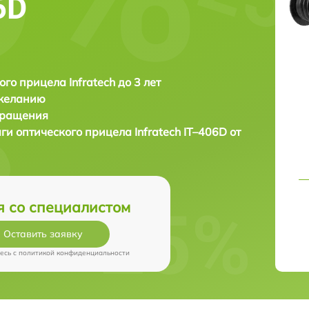
6D
ого прицела Infratech до 3 лет
 желанию
бращения
аги оптического прицела
Infratech IT–406D от
я со специалистом
Оставить заявку
есь c
политикой конфиденциальности