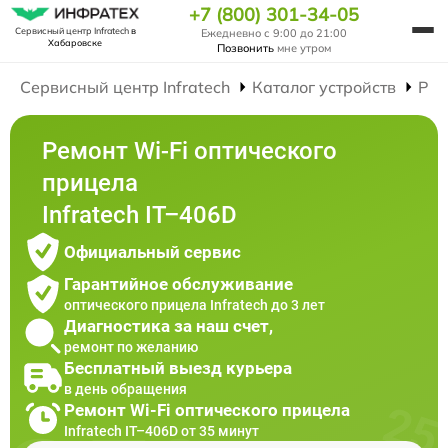
+7 (800) 301-34-05
Сервисный центр Infratech
в
Ежедневно с 9:00 до 21:00
Хабаровске
Позвонить
мне утром
Сервисный центр Infratech
Каталог устройств
Рем
Ремонт Wi-Fi оптического
прицела
Infratech IT–406D
Официальный сервис
Гарантийное обслуживание
оптического прицела Infratech до 3 лет
Диагностика за наш счет,
ремонт по желанию
Бесплатный выезд курьера
в день обращения
Ремонт Wi-Fi оптического прицела
Infratech IT–406D от 35 минут