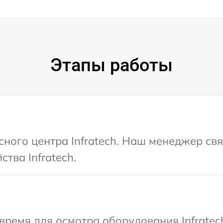
Этапы работы
сного центра Infratech. Наш менеджер св
тва Infratech.
время для осмотра оборудования Infratec