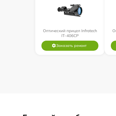
Оптический прицел Infratech
О
IT–406СP
Заказать ремонт