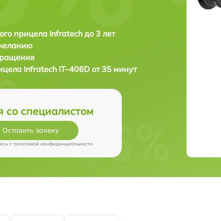
ого прицела Infratech до 3 лет
 желанию
бращения
рицела
Infratech IT–406D от 35 минут
я со специалистом
Оставить заявку
есь c
политикой конфиденциальности