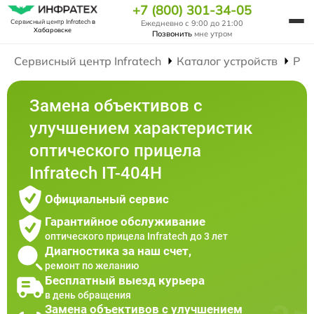
+7 (800) 301-34-05
Сервисный центр Infratech
в
Ежедневно с 9:00 до 21:00
Хабаровске
Позвонить
мне утром
Сервисный центр Infratech
Каталог устройств
Рем
Замена объективов с
улучшением характеристик
оптического прицела
Infratech IT-404H
Официальный сервис
Гарантийное обслуживание
оптического прицела Infratech до 3 лет
Диагностика за наш счет,
ремонт по желанию
Бесплатный выезд курьера
в день обращения
Замена объективов с улучшением