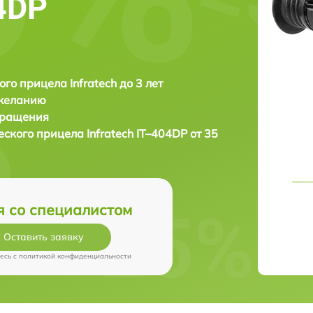
04DP
ого прицела Infratech до 3 лет
 желанию
бращения
еского прицела
Infratech IT–404DP от 35
я со специалистом
Оставить заявку
есь c
политикой конфиденциальности