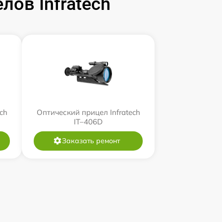
ов Infratech
ch
Оптический прицел Infratech
IT–406D
Заказать ремонт