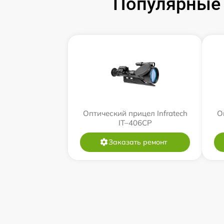
Популярные 
Оптический прицел Infratech
О
IT–406СP
Заказать ремонт