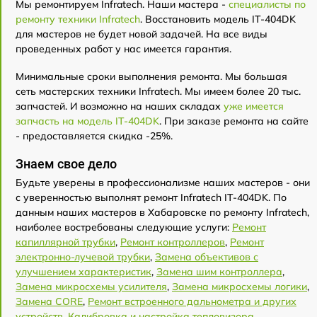
Мы ремонтируем Infratech. Наши мастера -
специалисты по
ремонту техники Infratech
. Восстановить модель IT-404DK
для мастеров не будет новой задачей. На все виды
проведенных работ у нас имеется гарантия.
Минимальные сроки выполнения ремонта. Мы большая
сеть мастерских техники Infratech. Мы имеем более 20 тыс.
запчастей. И возможно на наших складах
уже имеется
запчасть на модель IT-404DK
. При заказе ремонта на сайте
- предоставляется скидка -25%.
Знаем свое дело
Будьте уверены в профессионализме наших мастеров - они
с уверенностью выполнят ремонт Infratech IT-404DK. По
данным наших мастеров в Хабаровске по ремонту Infratech,
наиболее востребованы следующие услуги:
Ремонт
капиллярной трубки
,
Ремонт контроллеров
,
Ремонт
электронно-лучевой трубки
,
Замена объективов с
улучшением характеристик
,
Замена шим контроллера
,
Замена микросхемы усилителя
,
Замена микросхемы логики
,
Замена CORE
,
Ремонт встроенного дальнометра и других
устройств
,
Калибровка и настройка тепловизора
.