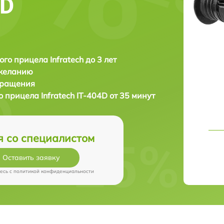
4D
ого прицела Infratech до 3 лет
 желанию
бращения
го прицела
Infratech IT-404D от 35 минут
я со специалистом
Оставить заявку
есь c
политикой конфиденциальности