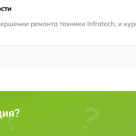
сти
ршении ремонта техники Infratech, и кур
ция?