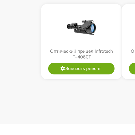
Оптический прицел Infratech
О
IT–406СP
Заказать ремонт