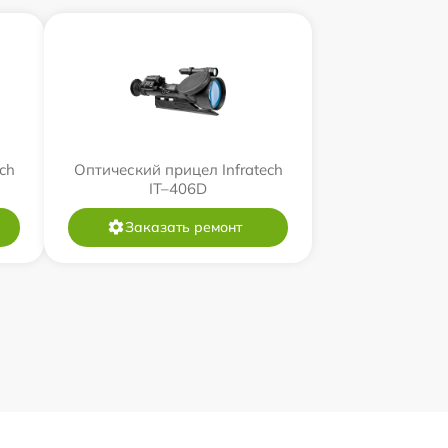
ch
Оптический прицел Infratech
IT–406D
Заказать ремонт