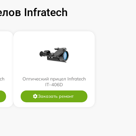
ов Infratech
ch
Оптический прицел Infratech
IT–406D
Заказать ремонт