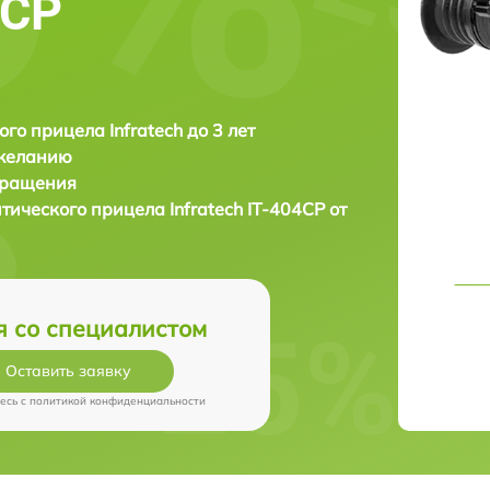
4CP
ого прицела Infratech до 3 лет
 желанию
бращения
птического прицела
Infratech IT-404CP от
я со специалистом
Оставить заявку
есь c
политикой конфиденциальности