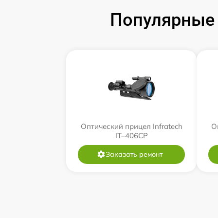
Популярные 
Оптический прицел Infratech
О
IT–406СP
Заказать ремонт