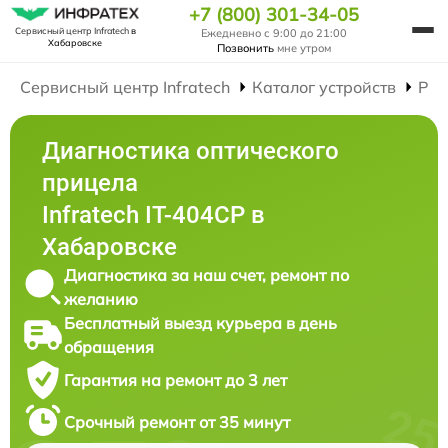
+7 (800) 301-34-05
Сервисный центр Infratech
в
Ежедневно с 9:00 до 21:00
Хабаровске
Позвонить
мне утром
Сервисный центр Infratech
Каталог устройств
Рем
Диагностика оптического
прицела
Infratech IT-404CP в
Хабаровске
Диагностика за наш счет, ремонт по
желанию
Бесплатный выезд курьера в день
обращения
Гарантия на ремонт до 3 лет
Срочный ремонт от 35 минут