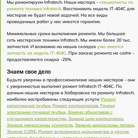
Мы ремонтируем Infratech. Наши мастера -
специалисты по
ремонту техники Infratech
. Восстановить модель IT-404C для
мастеров не будет новой задачей. На все виды
проведенных работ у нас имеется гарантия.
Минимальные сроки выполнения ремонта. Мы большая
сеть мастерских техники Infratech. Мы имеем более 20 тыс.
запчастей. И возможно на наших складах
уже имеется
запчасть на модель IT-404C
. При заказе ремонта на сайте -
предоставляется скидка -25%.
Знаем свое дело
Будьте уверены в профессионализме наших мастеров - они
с уверенностью выполнят ремонт Infratech IT-404C. По
данным наших мастеров в Хабаровске по ремонту Infratech,
наиболее востребованы следующие услуги:
Ремонт
капиллярной трубки
,
Ремонт контроллеров
,
Ремонт
электронно-лучевой трубки
,
Замена объективов с
улучшением характеристик
,
Замена шим контроллера
,
Замена микросхемы усилителя
,
Замена микросхемы логики
,
Замена CORE
,
Ремонт встроенного дальнометра и других
устройств
,
Калибровка и настройка тепловизора
.