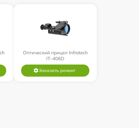
ch
Оптический прицел Infratech
IT–406D
Заказать ремонт