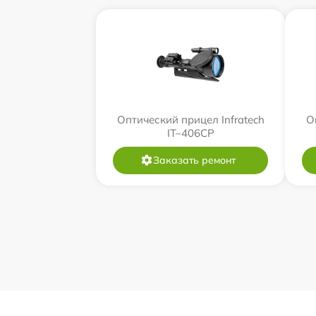
Оптический прицел Infratech
О
IT–406СP
Заказать ремонт