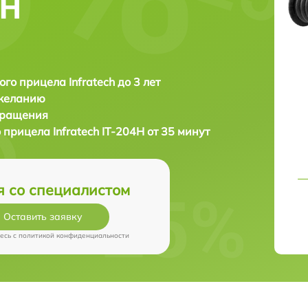
4H
ого прицела Infratech до 3 лет
 желанию
бращения
о прицела
Infratech IT-204H от 35 минут
я со специалистом
Оставить заявку
есь c
политикой конфиденциальности