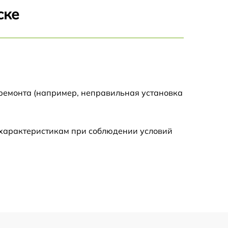
ске
590 р
650 р
590 р
 ремонта (например, неправильная установка
590 р
 характеристикам при соблюдении условий
590 р
650 р
2000 р
1550 р