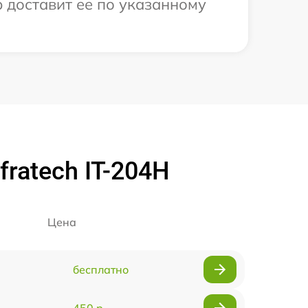
р доставит ее по указанному
ratech IT-204H
Цена
бесплатно
450 р