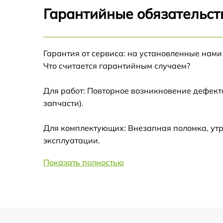
Гарантийные обязательст
Замена USB порта Infratech IT-204H
Гарантия от сервиса: на установленные нами
Замена процессора Infratech IT-204H
Что считается гарантийным случаем?
Замена аккумулятора Infratech IT-204H
Для работ: Повторное возникновение дефект
запчасти).
Замена ключей управления Infratech IT-204
Для комплектующих: Внезапная поломка, утр
Ремонт контроллеров Infratech IT-204H
эксплуатации.
Показать полностью
Восстановление питания Infratech IT-204H
Ремонт оптики Infratech IT-204H
Ремонт датчика синхроимпульсов Infratech