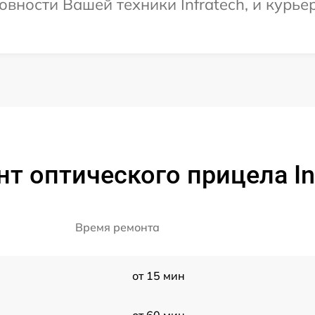
вности Вашей техники Infratech, и курье
т оптического прицела Inf
Время ремонта
от 15 мин
от 60 мин