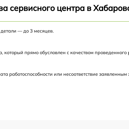
ва сервисного центра в Хабаров
от 60 мин
 детали — до 3 месяцев.
от 60 мин
от 60 мин
а, который прямо обусловлен с качеством проведенного
H
от 60 мин
ата работоспособности или несоответствие заявленным
от 60 мин
от 60 мин
от 60 мин
от 60 мин