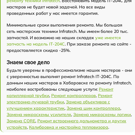
ремонту техники Infratech
. Восстановить модель IT-204C для
мастеров не будет новой задачей. На все виды
проведенных работ у нас имеется гарантия.
Минимальные сроки выполнения ремонта. Мы большая
сеть мастерских техники Infratech. Мы имеем более 20 тыс.
запчастей. И возможно на наших складах
уже имеется
запчасть на модель IT-204C
. При заказе ремонта на сайте -
предоставляется скидка -25%.
Знаем свое дело
Будьте уверены в профессионализме наших мастеров - они
с уверенностью выполнят ремонт Infratech IT-204C. По
данным наших мастеров в Хабаровске по ремонту Infratech,
наиболее востребованы следующие услуги:
Ремонт
капиллярной трубки
,
Ремонт контроллеров
,
Ремонт
электронно-лучевой трубки
,
Замена объективов с
улучшением характеристик
,
Замена шим контроллера
,
Замена микросхемы усилителя
,
Замена микросхемы логики
,
Замена CORE
,
Ремонт встроенного дальнометра и других
устройств
,
Калибровка и настройка тепловизора
.