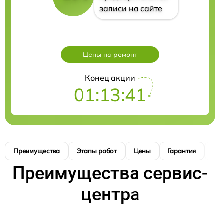
записи на сайте
Цены на ремонт
Конец акции
01:13:40
Преимущества
Этапы работ
Цены
Гарантия
М
Преимущества сервис-
центра