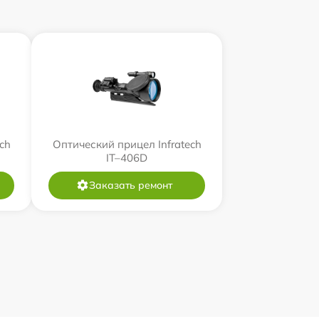
ch
Оптический прицел Infratech
IT–406D
Заказать ремонт