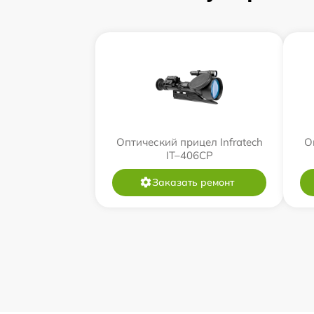
Оптический прицел Infratech
О
IT–406СP
Заказать ремонт