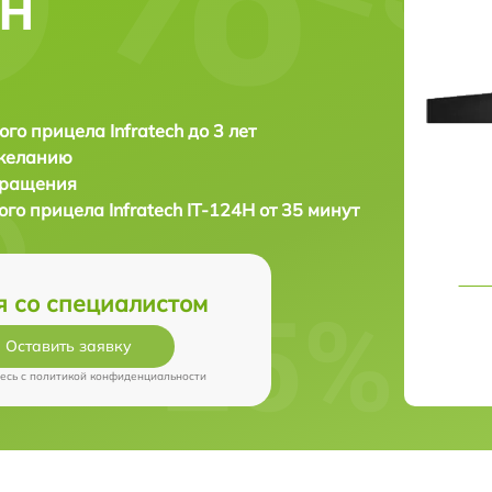
4Н
ого прицела Infratech до 3 лет
 желанию
бращения
ого прицела
Infratech IT-124Н от 35 минут
я со специалистом
Оставить заявку
есь c
политикой конфиденциальности