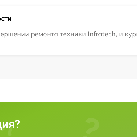
сти
ршении ремонта техники Infratech, и кур
ция?