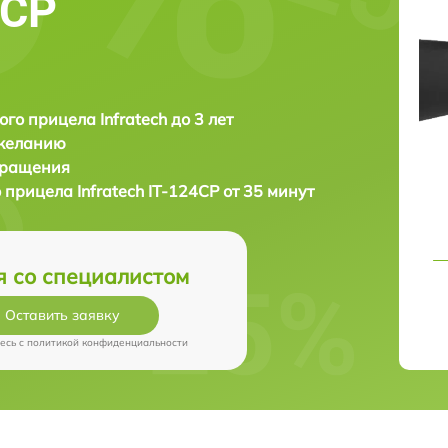
4CP
ого прицела Infratech до 3 лет
 желанию
бращения
о прицела
Infratech IT-124CP от 35 минут
я со специалистом
Оставить заявку
есь c
политикой конфиденциальности