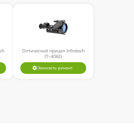
ch
Оптический прицел Infratech
IT–406D
Заказать ремонт