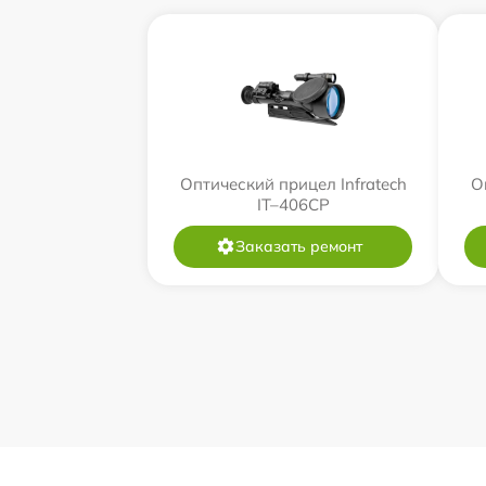
Оптический прицел Infratech
О
IT–406СP
Заказать ремонт