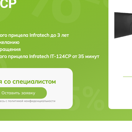
4CP
ого прицела Infratech до 3 лет
 желанию
бращения
ого прицела
Infratech IT-124CP от 35 минут
я со специалистом
Оставить заявку
есь c
политикой конфиденциальности