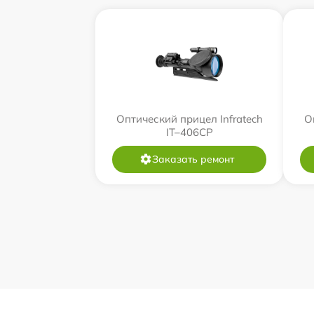
Оптический прицел Infratech
О
IT–406СP
Заказать ремонт