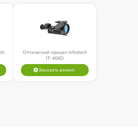
ch
Оптический прицел Infratech
IT–406D
Заказать ремонт