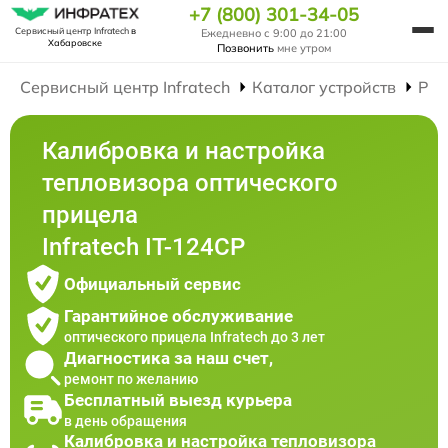
+7 (800) 301-34-05
Сервисный центр Infratech
в
Ежедневно с 9:00 до 21:00
Хабаровске
Позвонить
мне утром
Сервисный центр Infratech
Каталог устройств
Рем
Калибровка и настройка
тепловизора оптического
прицела
Infratech IT-124CP
Официальный сервис
Гарантийное обслуживание
оптического прицела Infratech до 3 лет
Диагностика за наш счет,
ремонт по желанию
Бесплатный выезд курьера
в день обращения
Калибровка и настройка тепловизора