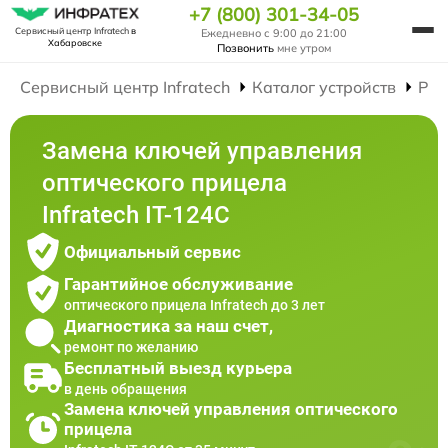
+7 (800) 301-34-05
Сервисный центр Infratech
в
Ежедневно с 9:00 до 21:00
Хабаровске
Позвонить
мне утром
Сервисный центр Infratech
Каталог устройств
Рем
Замена ключей управления
оптического прицела
Infratech IT-124C
Официальный сервис
Гарантийное обслуживание
оптического прицела Infratech до 3 лет
Диагностика за наш счет,
ремонт по желанию
Бесплатный выезд курьера
в день обращения
Замена ключей управления оптического
прицела