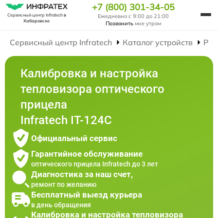
+7 (800) 301-34-05
Сервисный центр Infratech
в
Ежедневно с 9:00 до 21:00
Хабаровске
Позвонить
мне утром
Сервисный центр Infratech
Каталог устройств
Рем
Калибровка и настройка
тепловизора оптического
прицела
Infratech IT-124C
Официальный сервис
Гарантийное обслуживание
оптического прицела Infratech до 3 лет
Диагностика за наш счет,
ремонт по желанию
Бесплатный выезд курьера
в день обращения
Калибровка и настройка тепловизора