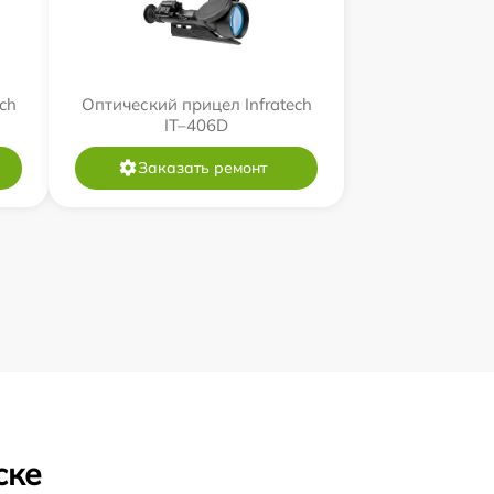
ch
Оптический прицел Infratech
IT–406D
Заказать ремонт
ске