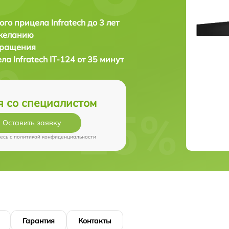
ого прицела Infratech до 3 лет
 желанию
бращения
ела
Infratech IT-124 от 35 минут
я со специалистом
Оставить заявку
есь c
политикой конфиденциальности
Гарантия
Контакты