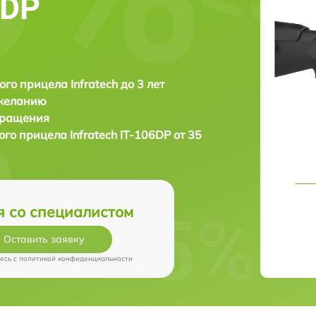
6DP
ого прицела Infratech до 3 лет
 желанию
бращения
ого прицела
Infratech IT-106DP от 35
я со специалистом
Оставить заявку
есь c
политикой конфиденциальности