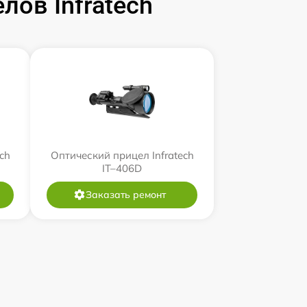
ов Infratech
ch
Оптический прицел Infratech
IT–406D
Заказать ремонт