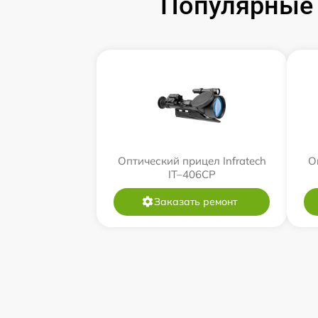
Популярные 
Оптический прицел Infratech
О
IT–406СP
Заказать ремонт