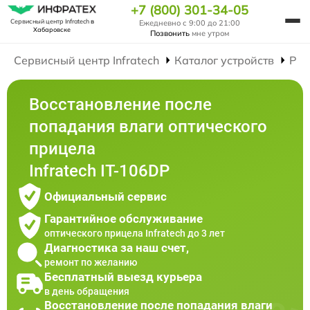
+7 (800) 301-34-05
Сервисный центр Infratech
в
Ежедневно с 9:00 до 21:00
Хабаровске
Позвонить
мне утром
Сервисный центр Infratech
Каталог устройств
Рем
Восстановление после
попадания влаги оптического
прицела
Infratech IT-106DP
Официальный сервис
Гарантийное обслуживание
оптического прицела Infratech до 3 лет
Диагностика за наш счет,
ремонт по желанию
Бесплатный выезд курьера
в день обращения
Восстановление после попадания влаги