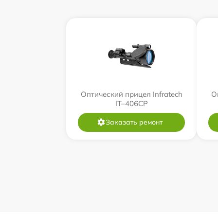
Оптический прицел Infratech
О
IT–406СP
Заказать ремонт