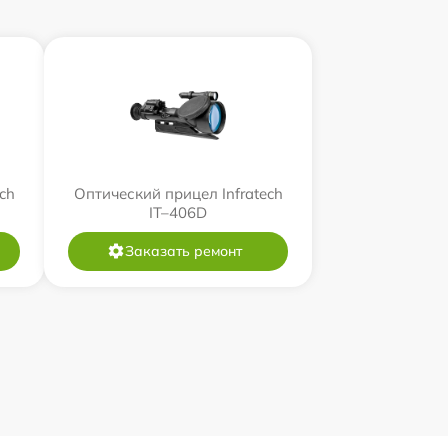
ch
Оптический прицел Infratech
IT–406D
Заказать ремонт