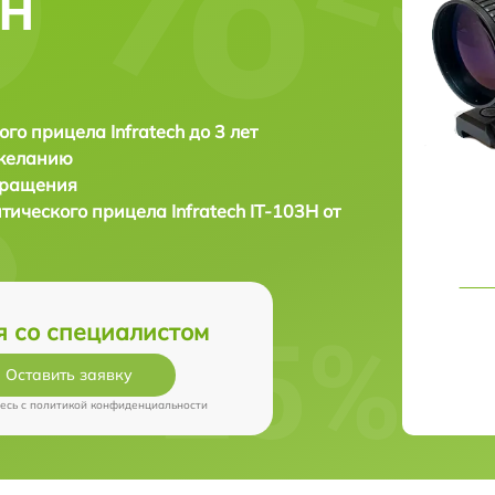
3Н
ого прицела Infratech до 3 лет
 желанию
бращения
птического прицела
Infratech IT-103Н от
я со специалистом
Оставить заявку
есь c
политикой конфиденциальности