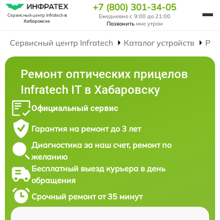
+7 (800) 301-34-05
Сервисный центр Infratech
в
Ежедневно с 9:00 до 21:00
Хабаровске
Позвонить
мне утром
Сервисный центр Infratech
Каталог устройств
Рем
Ремонт оптических прицелов
Infratech IT в Хабаровску
Официальный сервис
Гарантия на ремонт до 3 лет
Диагностика за наш счет, ремонт по
желанию
Бесплатный выезд курьера в день
обращения
Срочный ремонт от 35 минут